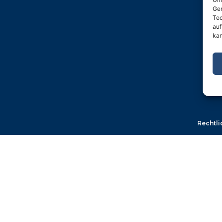
Ger
Tec
auf
kan
Rechtli