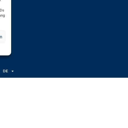
IDs
gung
en
DE