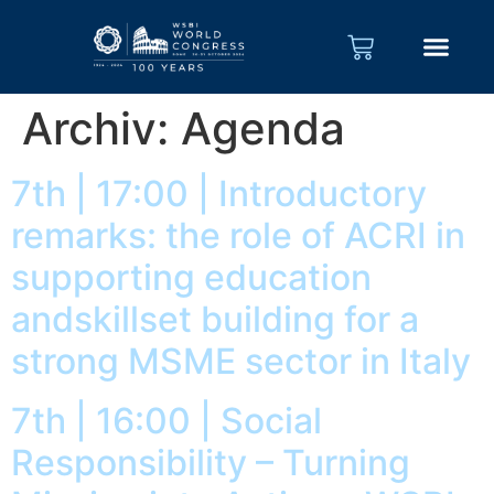
Archiv:
Agenda
7th | 17:00 | Introductory
remarks: the role of ACRI in
supporting education
andskillset building for a
strong MSME sector in Italy
7th | 16:00 | Social
Responsibility – Turning