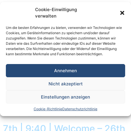
7th | 14:00 | Between Bricks
Cookie-Einwilligung
verwalten
and Clicks: The Role of the
Bank Branch in the Digital
Um die besten Erfahrungen zu bieten, verwenden wir Technologien wie
Cookies, um Geräteinformationen zu speichern und/oder darauf
Era – WSBI 26th
zuzugreifen. Wenn Sie diesen Technologien zustimmen, können wir
Daten wie das Surfverhalten oder eindeutige IDs auf dieser Website
verarbeiten. Die Nichteinwilligung oder der Widerruf der Einwilligung
7th | 10:30 | Future-Proof
kann bestimmte Merkmale und Funktionen beeinträchtigen.
Banking: How Do Savings
Annehmen
and Retail Banks Support
Nicht akzeptiert
Customers in the Times of
Einstellungen anzeigen
Digitalisation and
Cookie-Richtlinie
Datenschutzrichtlinie
Innovation? – WSBI 26th
7th | 9:40 | Welcome – 26th