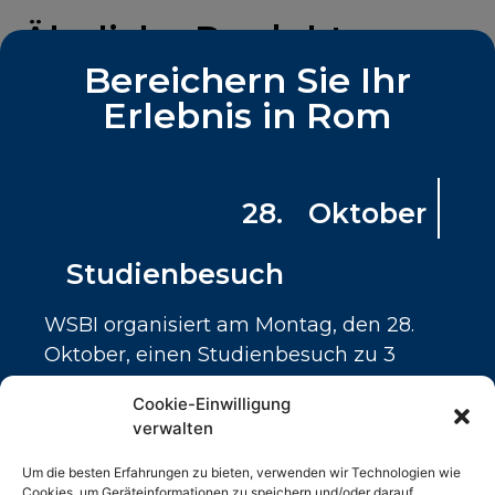
Ähnliche Produkte
Bereichern Sie Ihr
Erlebnis in Rom
28. Oktober
Studienbesuch
Studienbesuch
WSBI organisiert am Montag, den 28.
100.00
€
Oktober, einen Studienbesuch zu 3
Hauptzielen in Rom.
Ticket Detail
Cookie-Einwilligung
Cassa Depositi e Prestiti
Anzahl der Tickets
verwalten
Fondazione Roma
145 vorrätig
Meridian-Gruppe
Um die besten Erfahrungen zu bieten, verwenden wir Technologien wie
Cookies, um Geräteinformationen zu speichern und/oder darauf