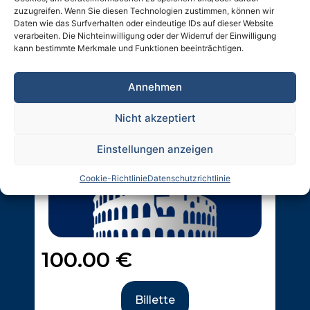
zuzugreifen. Wenn Sie diesen Technologien zustimmen, können wir
Daten wie das Surfverhalten oder eindeutige IDs auf dieser Website
Ticket #1
verarbeiten. Die Nichteinwilligung oder der Widerruf der Einwilligung
kann bestimmte Merkmale und Funktionen beeinträchtigen.
Vorname:
*
Annehmen
Nicht akzeptiert
Nachname:
*
Einstellungen anzeigen
Cookie-Richtlinie
Datenschutzrichtlinie
Email:
*
Grüße:
*
100.00
€
Mr
Ms
Billette