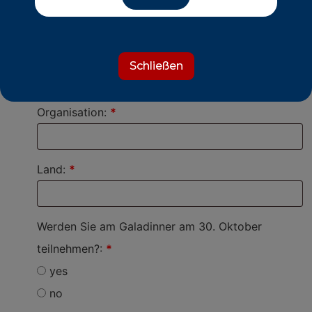
Mrs
I prefer not to say
Berufsbezeichnung:
*
Schließen
Organisation:
*
Land:
*
Werden Sie am Galadinner am 30. Oktober
teilnehmen?:
*
yes
no